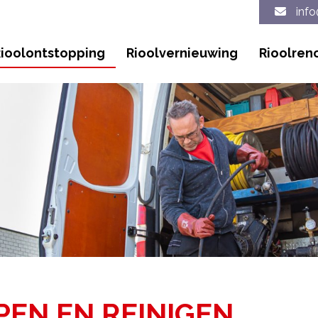
info
ioolontstopping
Rioolvernieuwing
Rioolren
EN EN REINIGEN