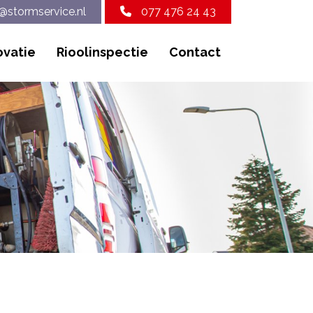
@stormservice.nl
077 476 24 43
ovatie
Rioolinspectie
Contact