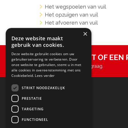
Het wegspoelen van vuil
Het opzuigen van vuil
Het afvoeren van vuil
×
Deze website maakt
gebruik van cookies.
Deze website gebruikt cookies om uw
RIOOL VERSTOPT OF EEN
gebruikerservaring te verbeteren. Door
onze website te gebruiken, stemt u in met
Geen zorgen. Wij helpen je graag.
alle cookies in overeenstemming met ons
Cookiebeleid.
Lees verder
STORM SERVICE
STRIKT NOODZAKELIJK
PRESTATIE
Home
Rioolontstopping
TARGETING
Rioolvernieuwing
FUNCTIONEEL
Rioolrenovatie