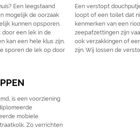
huis? Een leegstaand
Een verstopt douchputje
en mogelijk de oorzaak
loopt of een toilet dat 
kelijk kunnen opsporen.
kenmerken van een riool
 door een lek in de
zeepafzettingen zijn va
en kan een hele klus zijn.
ook verzakkingen of een 
e sporen de lek op door
zijn. Wij lossen de verst
OPPEN
md, is een voorziening
diplomeerde
ceerde mobiele
raatkolk. Zo verrichten